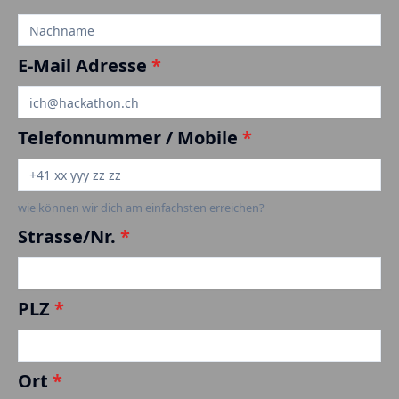
E-Mail Adresse
*
Telefonnummer / Mobile
*
wie können wir dich am einfachsten erreichen?
Strasse/Nr.
*
PLZ
*
Ort
*